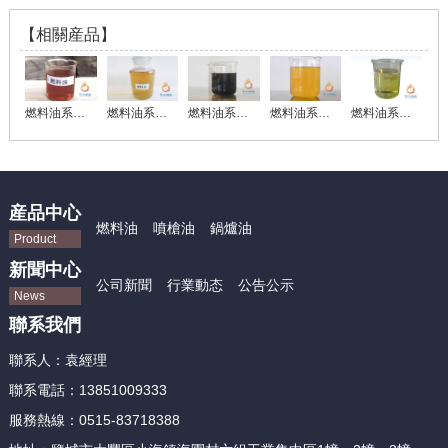
【相關産品】
燃料油系列0003
燃料油系列0004
燃料油系列0005
燃料油系列0006
燃料油系列0007
産品中心
燃料油
噴槍油
鍋爐油
Product
新聞中心
公司新聞
行業動态
公告公示
News
聯系我們
聯系人：
袁經理
聯系電話：
13851009333
服務熱線：
0515-83718388