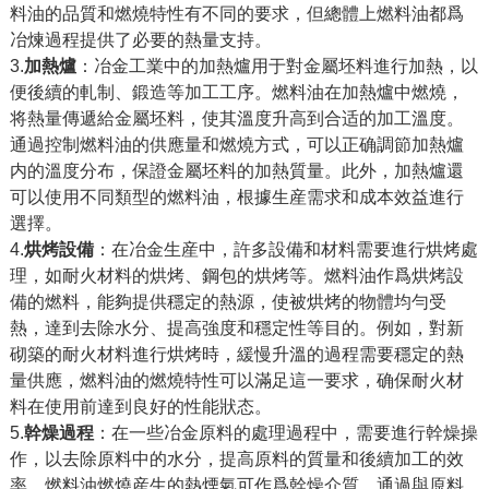
料油的品質和燃燒特性有不同的要求，但總體上燃料油都爲
冶煉過程提供了必要的熱量支持。
3.
加熱爐
：冶金工業中的加熱爐用于對金屬坯料進行加熱，以
便後續的軋制、鍛造等加工工序。燃料油在加熱爐中燃燒，
将熱量傳遞給金屬坯料，使其溫度升高到合适的加工溫度。
通過控制燃料油的供應量和燃燒方式，可以正确調節加熱爐
内的溫度分布，保證金屬坯料的加熱質量。此外，加熱爐還
可以使用不同類型的燃料油，根據生産需求和成本效益進行
選擇。
4.
烘烤設備
：在冶金生産中，許多設備和材料需要進行烘烤處
理，如耐火材料的烘烤、鋼包的烘烤等。燃料油作爲烘烤設
備的燃料，能夠提供穩定的熱源，使被烘烤的物體均勻受
熱，達到去除水分、提高強度和穩定性等目的。例如，對新
砌築的耐火材料進行烘烤時，緩慢升溫的過程需要穩定的熱
量供應，燃料油的燃燒特性可以滿足這一要求，确保耐火材
料在使用前達到良好的性能狀态。
5.
幹燥過程
：在一些冶金原料的處理過程中，需要進行幹燥操
作，以去除原料中的水分，提高原料的質量和後續加工的效
率。燃料油燃燒産生的熱煙氣可作爲幹燥介質，通過與原料