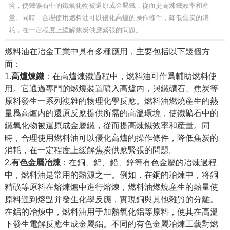
境，使鐵礦石中的鐵氧化物被還原成金屬鐵，從而提高煉鐵效率和産
量。同時，合理使用燃料油可以優化高爐的操作條件，降低焦炭的消
耗，在一定程度上緩解焦炭供應緊張的問題。
燃料油在冶金工業中具有多種應用，主要包括以下幾個方
面：
1.
高爐煉鐵
：在高爐煉鐵過程中，燃料油可作爲輔助燃料使
用。它通過專門的燃燒裝置噴入高爐内，與鐵礦石、焦炭等
原料發生一系列複雜的物理化學反應。燃料油燃燒産生的熱
量爲高爐内的還原反應提供所需的高溫環境，使鐵礦石中的
鐵氧化物被還原成金屬鐵，從而提高煉鐵效率和産量。同
時，合理使用燃料油可以優化高爐的操作條件，降低焦炭的
消耗，在一定程度上緩解焦炭供應緊張的問題。
2.
有色金屬冶煉
：在銅、鋁、鉛、鋅等有色金屬的冶煉過程
中，燃料油是常用的熱源之一。例如，在銅的冶煉中，将銅
精礦等原料在熔煉爐中進行熔煉，燃料油燃燒産生的熱量使
原料達到熔點并發生化學反應，實現銅與其他雜質的分離。
在鋁的冶煉中，燃料油用于加熱氧化鋁等原料，使其在高溫
下發生電解反應生成金屬鋁。不同的有色金屬冶煉工藝對燃