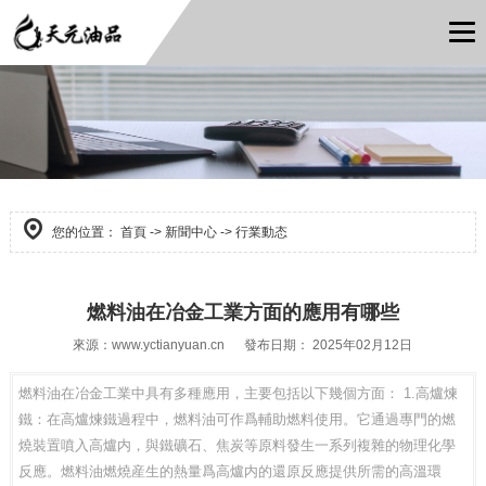
您的位置：
首頁
->
新聞中心
->
行業動态
燃料油在冶金工業方面的應用有哪些
來源：
www.yctianyuan.cn
發布日期： 2025年02月12日
燃料油在冶金工業中具有多種應用，主要包括以下幾個方面： 1.高爐煉
鐵：在高爐煉鐵過程中，燃料油可作爲輔助燃料使用。它通過專門的燃
燒裝置噴入高爐内，與鐵礦石、焦炭等原料發生一系列複雜的物理化學
反應。燃料油燃燒産生的熱量爲高爐内的還原反應提供所需的高溫環