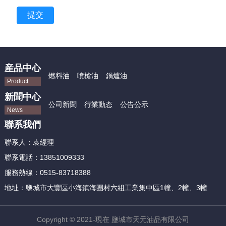
提交
産品中心
燃料油
噴槍油
鍋爐油
Product
新聞中心
公司新聞
行業動态
公告公示
News
聯系我們
聯系人：
袁經理
聯系電話：
13851009333
服務熱線：
0515-83718388
地址：鹽城市大豐區小海鎮海團村六組工業集中區1幢、2幢、3幢
Copyright © 2021-現在 鹽城市天元油品有限公司