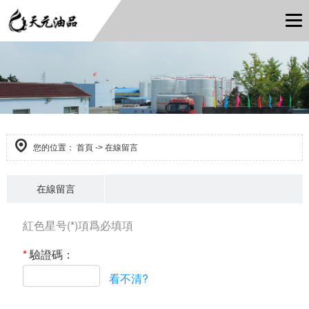
您的位置：
首頁
-> 在線留言
在線留言
紅色星号(*)項爲必填項
*
驗證碼：
看不清?