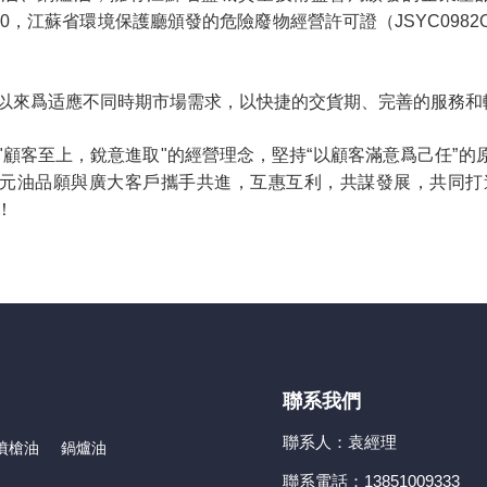
-2010，江蘇省環境保護廳頒發的危險廢物經營許可證（JSYC09
爲适應不同時期市場需求，以快捷的交貨期、完善的服務和
客至上，銳意進取"的經營理念，堅持“以顧客滿意爲己任”的
元油品願與廣大客戶攜手共進，互惠互利，共謀發展，共同打
！
聯系我們
聯系人：
袁經理
噴槍油
鍋爐油
聯系電話：
13851009333