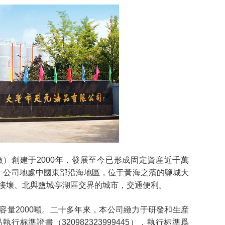
）創建于2000年，發展至今已形成固定資産近千萬
地。公司地處中國東部沿海地區，位于黃海之濱的鹽城大
接壤、北與鹽城亭湖區交界的城市，交通便利。
容量2000噸。二十多年來，本公司緻力于研發和生産
準證書（320982323999445），執行标準爲