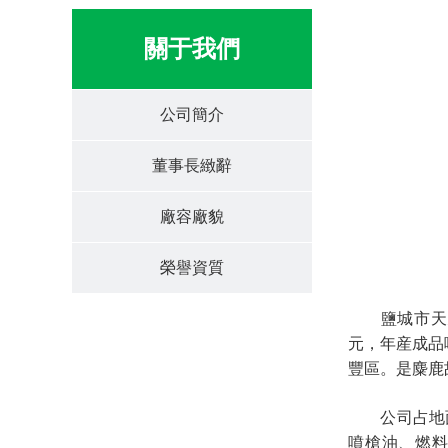
關于我們
公司簡介
董事長緻辭
廠容廠貌
榮譽資質
鹽城市天元
元，年産成品
豐區。是麋鹿
公司占地面積
噴槍油、燃料