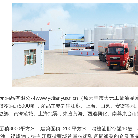
油品有限公司
www.yctianyuan.cn
（原大豐市大元工業油品廠
噴槍油近5000噸 ，産品主要銷往江蘇、上海、山東、安徽等
故鄉、黃海港城、上海北翼，東臨黃海、西連興化、南與東台市
8000平方米，建築面積1200平方米。噴槍油貯存罐10隻，
油、鍋爐油，擁有江蘇省鹽城質量技術監督局頒發的企業産品執行标