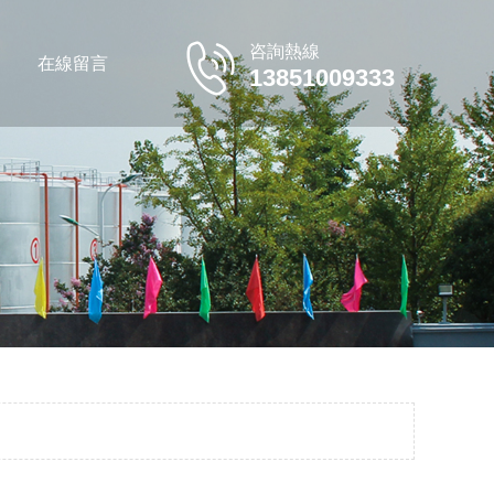
咨詢熱線
在線留言
13851009333