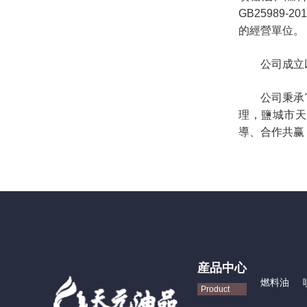
GB25989
的經營單位。
公司成立以來
公司秉承"顧
理，鹽城市天
導、合作共赢
産品中心
燃料油
Product