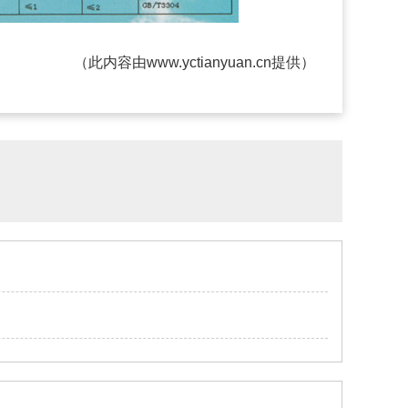
（此内容由
www.yctianyuan.cn
提供）