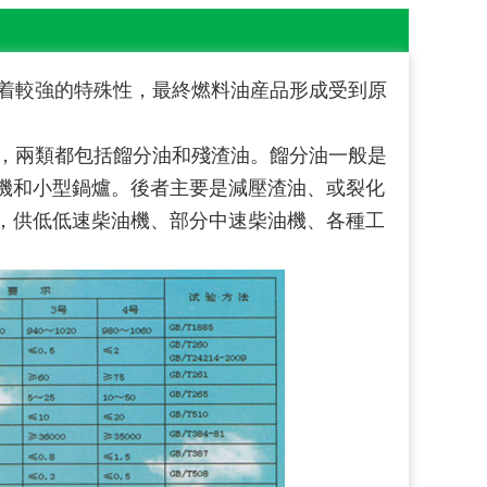
着較強的特殊性，最終燃料油産品形成受到原
，兩類都包括餾分油和殘渣油。餾分油一般是
機和小型鍋爐。後者主要是減壓渣油、或裂化
，供低低速柴油機、部分中速柴油機、各種工