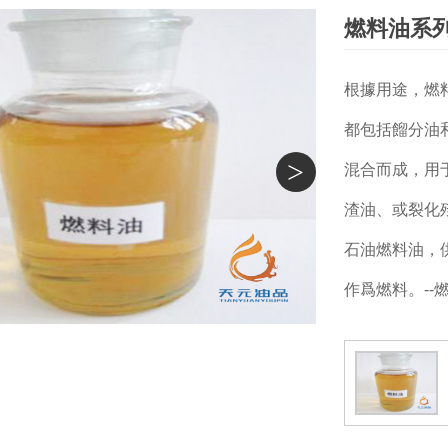
燃料油系列
根據用途，燃
都包括餾分油
>
混合而成，用
渣油、或裂化
石油燃料油，
作爲燃料。--燃