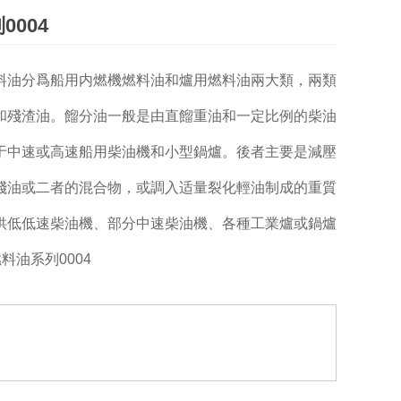
0004
料油分爲船用内燃機燃料油和爐用燃料油兩大類，兩類
和殘渣油。餾分油一般是由直餾重油和一定比例的柴油
于中速或高速船用柴油機和小型鍋爐。後者主要是減壓
殘油或二者的混合物，或調入适量裂化輕油制成的重質
供低低速柴油機、部分中速柴油機、各種工業爐或鍋爐
料油系列0004