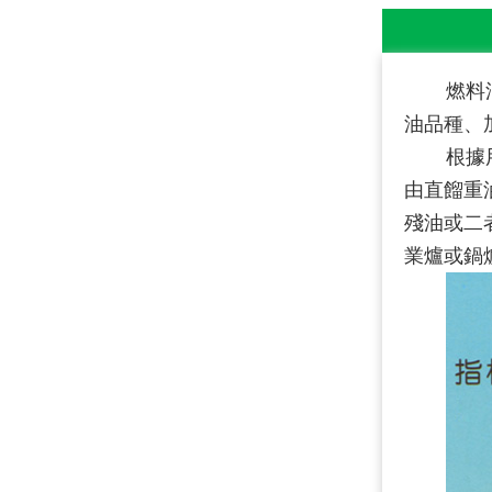
燃料
油品種、
根據
由直餾重
殘油或二
業爐或
鍋