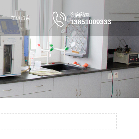
咨詢熱線
在線留言
13851009333