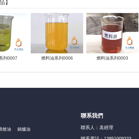
品】
列0007
燃料油系列0006
燃料油系列0003
聯系我們
聯系人：
袁經理
噴槍油
鍋爐油
聯系電話：
13851009333